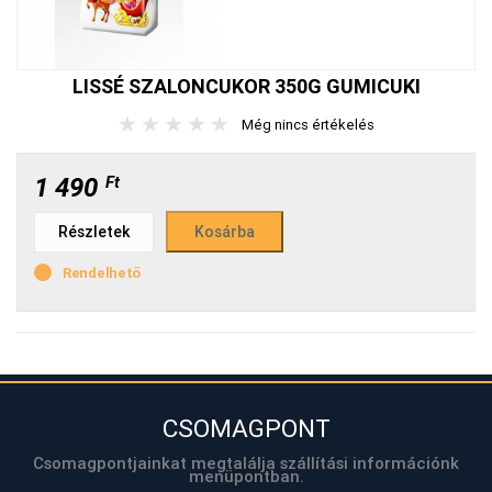
LISSÉ SZALONCUKOR 350G GUMICUKI
★
★
★
★
★
Még nincs értékelés
1 490
Ft
Részletek
Rendelhető
CSOMAGPONT
Csomagpontjainkat megtalálja szállítási információnk
menüpontban.