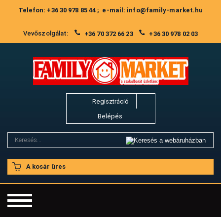
Telefon: +36 30 978 85 44 ; e-mail: info@family-market.hu
Vevőszolgálat:
+36 70 372 66 23
+36 30 978 02 03
Regisztráció
Belépés
A kosár üres