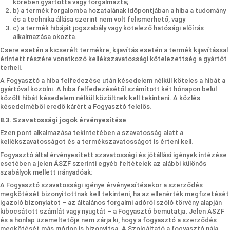
körében gyártotta vagy forgalmazta;
b) a termék forgalomba hozatalának időpontjában a hiba a tudomány
és a technika állása szerint nem volt felismerhető; vagy
c) a termék hibáját jogszabály vagy kötelező hatósági előírás
alkalmazása okozta.
Csere esetén a kicserélt termékre, kijavítás esetén a termék kijavítással
érintett részére vonatkozó kellékszavatossági kötelezettség a gyártót
terheli.
A Fogyasztó a hiba felfedezése után késedelem nélkül köteles a hibát a
gyártóval közölni. A hiba felfedezésétől számított két hónapon belül
közölt hibát késedelem nélkül közöltnek kell tekinteni. A közlés
késedelméből eredő kárért a Fogyasztó felelős.
8.3. Szavatossági jogok érvényesítése
Ezen pont alkalmazása tekintetében a szavatosság alatt a
kellékszavatosságot és a termékszavatosságot is érteni kell.
Fogyasztó által érvényesített szavatossági és jótállási igények intézése
esetében a jelen ÁSZF szerinti egyéb feltételek az alábbi különös
szabályok mellett irányadóak:
A Fogyasztó szavatossági igénye érvényesítésekor a szerződés
megkötését bizonyítottnak kell tekinteni, ha az ellenérték megfizetését
igazoló bizonylatot – az általános forgalmi adóról szóló törvény alapján
kibocsátott számlát vagy nyugtát – a Fogyasztó bemutatja. Jelen ÁSZF
és a honlap üzemeltetője nem zárja ki, hogy a fogyasztó a szerződés
megkötését más módon is bizonyítsa. A Szolgáltató a fogyasztó nála