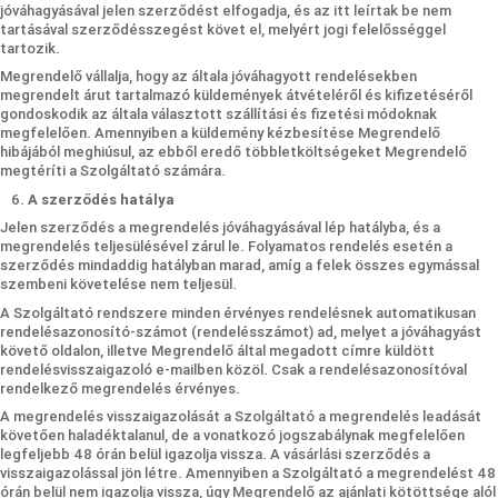
jóváhagyásával jelen szerződést elfogadja, és az itt leírtak be nem
tartásával szerződésszegést követ el, melyért jogi felelősséggel
tartozik.
Megrendelő vállalja, hogy az általa jóváhagyott rendelésekben
megrendelt árut tartalmazó küldemények átvételéről és kifizetéséről
gondoskodik az általa választott szállítási és fizetési módoknak
megfelelően. Amennyiben a küldemény kézbesítése Megrendelő
hibájából meghiúsul, az ebből eredő többletköltségeket Megrendelő
megtéríti a Szolgáltató számára.
A szerződés hatálya
Jelen szerződés a megrendelés jóváhagyásával lép hatályba, és a
megrendelés teljesülésével zárul le. Folyamatos rendelés esetén a
szerződés mindaddig hatályban marad, amíg a felek összes egymással
szembeni követelése nem teljesül.
A Szolgáltató rendszere minden érvényes rendelésnek automatikusan
rendelésazonosító-számot (rendelésszámot) ad, melyet a jóváhagyást
követő oldalon, illetve Megrendelő által megadott címre küldött
rendelésvisszaigazoló e-mailben közöl. Csak a rendelésazonosítóval
rendelkező megrendelés érvényes.
A megrendelés visszaigazolását a Szolgáltató a megrendelés leadását
követően haladéktalanul, de a vonatkozó jogszabálynak megfelelően
legfeljebb 48 órán belül igazolja vissza. A vásárlási szerződés a
visszaigazolással jön létre. Amennyiben a Szolgáltató a megrendelést 48
órán belül nem igazolja vissza, úgy Megrendelő az ajánlati kötöttsége alól