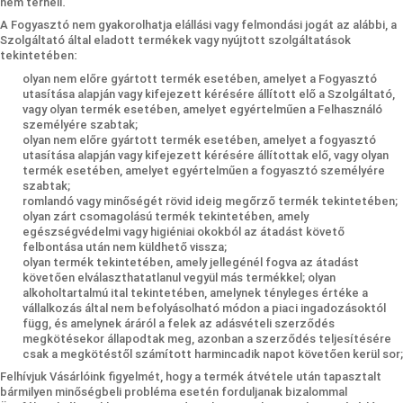
nem terheli.
A Fogyasztó nem gyakorolhatja elállási vagy felmondási jogát az alábbi, a
Szolgáltató által eladott termékek vagy nyújtott szolgáltatások
tekintetében:
olyan nem előre gyártott termék esetében, amelyet a Fogyasztó
utasítása alapján vagy kifejezett kérésére állított elő a Szolgáltató,
vagy olyan termék esetében, amelyet egyértelműen a Felhasználó
személyére szabtak;
olyan nem előre gyártott termék esetében, amelyet a fogyasztó
utasítása alapján vagy kifejezett kérésére állítottak elő, vagy olyan
termék esetében, amelyet egyértelműen a fogyasztó személyére
szabtak;
romlandó vagy minőségét rövid ideig megőrző termék tekintetében;
olyan zárt csomagolású termék tekintetében, amely
egészségvédelmi vagy higiéniai okokból az átadást követő
felbontása után nem küldhető vissza;
olyan termék tekintetében, amely jellegénél fogva az átadást
követően elválaszthatatlanul vegyül más termékkel; olyan
alkoholtartalmú ital tekintetében, amelynek tényleges értéke a
vállalkozás által nem befolyásolható módon a piaci ingadozásoktól
függ, és amelynek áráról a felek az adásvételi szerződés
megkötésekor állapodtak meg, azonban a szerződés teljesítésére
csak a megkötéstől számított harmincadik napot követően kerül sor;
Felhívjuk Vásárlóink figyelmét, hogy a termék átvétele után tapasztalt
bármilyen minőségbeli probléma esetén forduljanak bizalommal