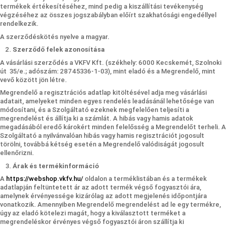
termékek értékesítéséhez, mind pedig a kiszállítási tevékenység
végzéséhez az összes jogszabályban előírt szakhatósági engedéllyel
rendelkezik.
A szerződéskötés nyelve a magyar.
Szerződő felek azonosítása
A vásárlási szerződés a VKFV Kft. (székhely: 6000 Kecskemét, Szolnoki
út 35/e.; adószám: 28745336-1-03), mint eladó és a Megrendelő, mint
vevő között jön létre.
Megrendelő a regisztrációs adatlap kitöltésével adja meg vásárlási
adatait, amelyeket minden egyes rendelés leadásánál lehetősége van
módosítani, és a Szolgáltató ezeknek megfelelően teljesíti a
megrendelést és állítja ki a számlát. A hibás vagy hamis adatok
megadásából eredő károkért minden felelősség a Megrendelőt terheli. A
Szolgáltató a nyilvánvalóan hibás vagy hamis regisztrációt jogosult
törölni, továbbá kétség esetén a Megrendelő valódiságát jogosult
ellenőrizni.
Árak és termékinformáció
A
https://webshop.vkfv.hu/
oldalon a terméklistában és a termékek
adatlapján feltüntetett ár az adott termék végső fogyasztói ára,
amelynek érvényessége kizárólag az adott megjelenés időpontjára
vonatkozik. Amennyiben Megrendelő megrendelést ad le egy termékre,
úgy az eladó kötelezi magát, hogy a kiválasztott terméket a
megrendeléskor érvényes végső fogyasztói áron szállítja ki