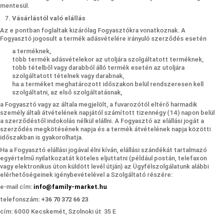
mentesül.
Vásárlástól való elállás
Az e pontban foglaltak kizárólag Fogyasztókra vonatkoznak. A
Fogyasztó jogosult a termék adásvételére irányuló szerződés esetén
a terméknek,
több termék adásvételekor az utoljára szolgáltatott terméknek,
több tételből vagy darabból álló termék esetén az utoljára
szolgáltatott tételnek vagy darabnak,
ha a terméket meghatározott időszakon belül rendszeresen kell
szolgáltatni, az első szolgáltatásnak,
a Fogyasztó vagy az általa megjelölt, a fuvarozótól eltérő harmadik
személy általi átvételének napjától számított tizennégy (14) napon belül
a szerződéstől indokolás nélkül elállni. A Fogyasztó az elállási jogát a
szerződés megkötésének napja és a termék átvételének napja közötti
időszakban is gyakorolhatja.
Ha a Fogyasztó elállási jogával élni kíván, elállási szándékát tartalmazó
egyértelmű nyilatkozatát köteles eljuttatni (például postán, telefaxon
vagy elektronikus úton küldött levél útján) az Ügyfélszolgálatunk alábbi
elérhetőségeinek igénybevételével a Szolgáltató részére:
e-mail cím:
info@family-market.hu
telefonszám:
+36 70 372 66 23
cím: 6000 Kecskemét, Szolnoki út 35 E