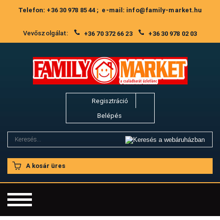
Telefon: +36 30 978 85 44 ; e-mail: info@family-market.hu
Vevőszolgálat:
+36 70 372 66 23
+36 30 978 02 03
Regisztráció
Belépés
A kosár üres