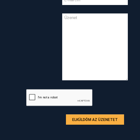
ELKÜLDÖM AZ ÜZENETET