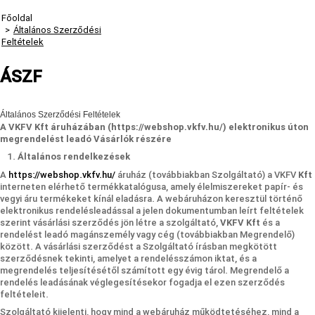
Főoldal
>
Általános Szerződési
Feltételek
ÁSZF
Általános Szerződési Feltételek
A VKFV Kft áruházában (https://webshop.vkfv.hu/) elektronikus úton
megrendelést leadó Vásárlók részére
Általános rendelkezések
A
https://webshop.vkfv.hu/
áruház (továbbiakban Szolgáltató) a VKFV
Kft
interneten elérhető termékkatalógusa, amely élelmiszereket papír- és
vegyi áru termékeket kínál eladásra. A webáruházon keresztül történő
elektronikus rendelésleadással a jelen dokumentumban leírt feltételek
szerint vásárlási szerződés jön létre a szolgáltató,
VKFV Kft
és a
rendelést leadó magánszemély vagy cég (továbbiakban Megrendelő)
között. A vásárlási szerződést a Szolgáltató írásban megkötött
szerződésnek tekinti, amelyet a rendelésszámon iktat, és a
megrendelés teljesítésétől számított egy évig tárol. Megrendelő a
rendelés leadásának véglegesítésekor fogadja el ezen szerződés
feltételeit.
Szolgáltató kijelenti, hogy mind a webáruház működtetéséhez, mind a