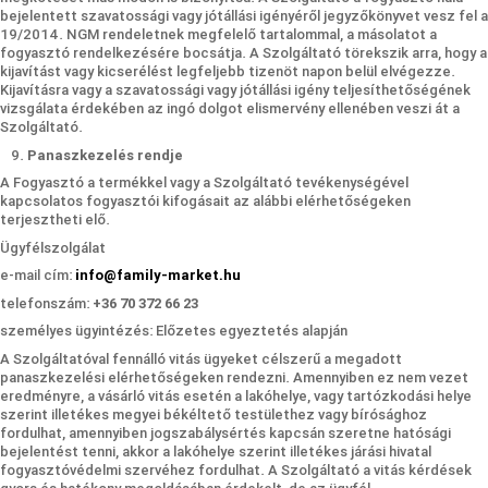
bejelentett szavatossági vagy jótállási igényéről jegyzőkönyvet vesz fel a
19/2014. NGM rendeletnek megfelelő tartalommal, a másolatot a
fogyasztó rendelkezésére bocsátja. A Szolgáltató törekszik arra, hogy a
kijavítást vagy kicserélést legfeljebb tizenöt napon belül elvégezze.
Kijavításra vagy a szavatossági vagy jótállási igény teljesíthetőségének
vizsgálata érdekében az ingó dolgot elismervény ellenében veszi át a
Szolgáltató.
Panaszkezelés rendje
A Fogyasztó a termékkel vagy a Szolgáltató tevékenységével
kapcsolatos fogyasztói kifogásait az alábbi elérhetőségeken
terjesztheti elő.
Ügyfélszolgálat
e-mail cím:
info@family-market.hu
telefonszám:
+36 70 372 66 23
személyes ügyintézés: Előzetes egyeztetés alapján
A Szolgáltatóval fennálló vitás ügyeket célszerű a megadott
panaszkezelési elérhetőségeken rendezni. Amennyiben ez nem vezet
eredményre, a vásárló vitás esetén a lakóhelye, vagy tartózkodási helye
szerint illetékes megyei békéltető testülethez vagy bírósághoz
fordulhat, amennyiben jogszabálysértés kapcsán szeretne hatósági
bejelentést tenni, akkor a lakóhelye szerint illetékes járási hivatal
fogyasztóvédelmi szervéhez fordulhat. A Szolgáltató a vitás kérdések