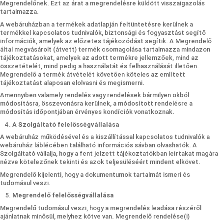
Megrendelőnek. Ezt az árat a megrendelésre küldött visszaigazolás
tartalmazza.
A webáruházban a termékek adatlapján feltüntetésre kerülnek a
termékkel kapcsolatos tudnivalók, biztonsági és fogyasztást segítő
információk, amelyek az előzetes tájékozódást segítik. A Megrendelő
által megvásárolt (átvett) termék csomagolása tartalmazza mindazon
tájékoztatásokat, amelyek az adott termékre jellemzőek, mind az
összetételét, mind pedig a használatát és felhasználását illetően.
Megrendelő a termék átvételét követően köteles az említett
tájékoztatást alaposan elolvasni és megismerni.
Amennyiben valamely rendelés vagy rendelések bármilyen okból
módosításra, összevonásra kerülnek, a módosított rendelésre a
módosítás időpontjában érvényes kondíciók vonatkoznak.
A Szolgáltató felelősségvállalása
A webáruház működésével és a kiszállítással kapcsolatos tudnivalók a
webáruház láblécében található információs sávban olvashatók. A
Szolgáltató vállalja, hogy a fent jelzett tájékoztatókban leírtakat magára
nézve kötelezőnek tekinti és azok teljesüléséért mindent elkövet.
Megrendelő kijelenti, hogy a dokumentumok tartalmát ismeri és
tudomásul veszi.
Megrendelő felelősségvállalása
Megrendelő tudomásul veszi, hogy a megrendelés leadása részéről
ajánlatnak minősül, melyhez kötve van. Megrendelő rendelése(i)