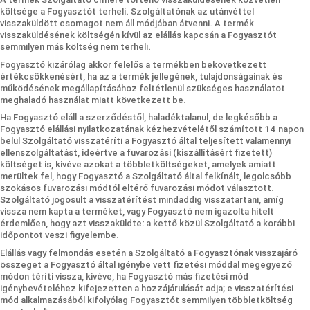
költsége a Fogyasztót terheli. Szolgáltatónak az utánvéttel
visszaküldött csomagot nem áll módjában átvenni. A termék
visszaküldésének költségén kívül az elállás kapcsán a Fogyasztót
semmilyen más költség nem terheli.
Fogyasztó kizárólag akkor felelős a termékben bekövetkezett
értékcsökkenésért, ha az a termék jellegének, tulajdonságainak és
működésének megállapításához feltétlenül szükséges használatot
meghaladó használat miatt következett be.
Ha Fogyasztó eláll a szerződéstől, haladéktalanul, de legkésőbb a
Fogyasztó elállási nyilatkozatának kézhezvételétől számított 14 napon
belül Szolgáltató visszatéríti a Fogyasztó által teljesített valamennyi
ellenszolgáltatást, ideértve a fuvarozási (kiszállításért fizetett)
költséget is, kivéve azokat a többletköltségeket, amelyek amiatt
merültek fel, hogy Fogyasztó a Szolgáltató által felkínált, legolcsóbb
szokásos fuvarozási módtól eltérő fuvarozási módot választott.
Szolgáltató jogosult a visszatérítést mindaddig visszatartani, amíg
vissza nem kapta a terméket, vagy Fogyasztó nem igazolta hitelt
érdemlően, hogy azt visszaküldte: a kettő közül Szolgáltató a korábbi
időpontot veszi figyelembe.
Elállás vagy felmondás esetén a Szolgáltató a Fogyasztónak visszajáró
összeget a Fogyasztó által igénybe vett fizetési móddal megegyező
módon téríti vissza, kivéve, ha Fogyasztó más fizetési mód
igénybevételéhez kifejezetten a hozzájárulását adja; e visszatérítési
mód alkalmazásából kifolyólag Fogyasztót semmilyen többletköltség