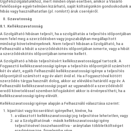
Ügyfélszolgálatunkhoz, mert minden olyan esetben, amikor a Vásárló
felelőssége egyértelműen kizárható, saját költségünkön gondoskodunk a
hibás vagy használhatatlan (pl. romlott) áruk cseréjéről.
Szavatosság
8.1. Kellékszavatosság
A Szolgáltató hibásan teljesít, ha a szolgáltatás a teljesítés időpontjában
nem felel meg a szerződésben vagy jogszabályban megállapított
minőségi követelményeknek. Nem teljesít hibásan a Szolgáltató, ha a
Felhasználó a hibát a szerződéskötés időpontjában ismerte, vagy a hibát
a szerződéskötés időpontjában ismernie kellett.
A Szolgáltató a hibás teljesítésért kellékszavatossággal tartozik. A
Fogyasztó kellékszavatossági igénye a teljesítés időpontjától számított
két év alatt, egyéb Felhasználó kellékszavatossági igénye a teljesítés
időpontjától számított egy év alatt évül el. Ha a Fogyasztóval kötött
szerződés tárgya használt dolog, akkor az elévülési határidő egy év. A
Felhasználó kellékszavatossági jogait az ugyanabból a szerződésből
eredő követeléssel szemben kifogásként akkor is érvényesítheti, ha a
kellékszavatossági igény elévült.
Kellékszavatossági igénye alapján a Felhasználó választása szerint:
kijavítást vagy kicserélést igényelhet, kivéve, ha
a választott kellékszavatossági jog teljesítése lehetetlen, vagy
az a Szolgáltatónak - másik kellékszavatossági igény
teljesítésével összehasonlítva - aránytalan többletköltséget
eredményezne, figyelembe véve