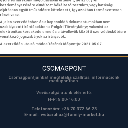
gyors és hatékony megoldásában érdekelt, de az ügyfél
kezdeményezésére elindított békéltető testületi, vagy hatósági
eljárásban együttműködésre kötelezett, így azokban természetesen
részt vesz.
A jelen szerződésben és a kapcsolódó dokumentumokban nem
szabályozott kérdésekben a Polgári Törvénykönyv, valamint az
elektronikus kereskedelemre és a távollevők közötti szerződéskötésre
vonatkozó jogszabályok az irányadók.
A szerződés utolsó módosításának időpontja: 2021.05.07.
CSOMAGPONT
Csomagpontjainkat megtalálja szállítási információnk
menüpontban.
Vevőszolgálatunk elérhető:
H-P: 8:00-16:00
Telefonszám:
+36 70 372 66 23
E-mail: webaruhaz@family-market.hu