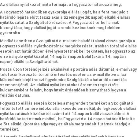
Az elállási nyilatkozatminta formáját a fogyasztó határozza meg.
A Fogyasztó határidőben gyakorolja elállási jogát, ha a fent megjelölt
határidő lejárta előtt (azaz akár a tizennegyedik napon) elküldi elállási
nyilatkozatát a Szolgáltató részére. A Fogyasztót terheli annak
bizonyítása, hogy elállási jogát a rendelkezéseknek megfelelően
gyakorolta.
Mindkét esetben a Szolgáltató e-mailben haladéktalanul visszaigazolja a
Fogyasztó elállási nyilatkozatának megérkezését. Írásban történő elállás
esetén azt határidőben érvényesítettnek kell tekinteni, ha Fogyasztó az
erre irányuló nyilatkozatát 14 naptári napon belül (akár a 14. naptári
napon) elküldi a Szolgáltatónak.
Postai úton történő jelzés alkalmával a postára adás dátumát, e-mail vagy
telefaxon keresztül történő értesítés esetén az e-mail illetve a fax
küldésének idejét veszi figyelembe Szolgáltató a határidő számítás
szempontjából. Az elállási nyilatkozatokat érdemes regisztrált
küldeményként feladni, hogy hitelt érdemlően bizonyítható legyen a
feladás dátuma.
Fogyasztó elállás esetén köteles a megrendelt terméket a Szolgáltató
feltüntetett címére indokolatlan késedelem nélkül, de legkésőbb elállási
nyilatkozatának közlésétől számított 14 napon belül visszaküldeni. A
határidő betartottnak minősül, ha Fogyasztó a 14 napos határidő letelte
előtt elküldi (postára adja vagy az általa megrendelt futárnak átadja) a
terméket.
A termék Szolgáltató címére történő visszaküldésének közvetlen