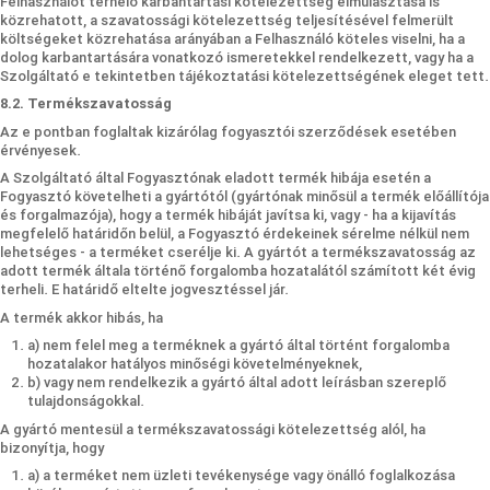
Felhasználót terhelő karbantartási kötelezettség elmulasztása is
közrehatott, a szavatossági kötelezettség teljesítésével felmerült
költségeket közrehatása arányában a Felhasználó köteles viselni, ha a
dolog karbantartására vonatkozó ismeretekkel rendelkezett, vagy ha a
Szolgáltató e tekintetben tájékoztatási kötelezettségének eleget tett.
8.2. Termékszavatosság
Az e pontban foglaltak kizárólag fogyasztói szerződések esetében
érvényesek.
A Szolgáltató által Fogyasztónak eladott termék hibája esetén a
Fogyasztó követelheti a gyártótól (gyártónak minősül a termék előállítója
és forgalmazója), hogy a termék hibáját javítsa ki, vagy - ha a kijavítás
megfelelő határidőn belül, a Fogyasztó érdekeinek sérelme nélkül nem
lehetséges - a terméket cserélje ki. A gyártót a termékszavatosság az
adott termék általa történő forgalomba hozatalától számított két évig
terheli. E határidő eltelte jogvesztéssel jár.
A termék akkor hibás, ha
a) nem felel meg a terméknek a gyártó által történt forgalomba
hozatalakor hatályos minőségi követelményeknek,
b) vagy nem rendelkezik a gyártó által adott leírásban szereplő
tulajdonságokkal.
A gyártó mentesül a termékszavatossági kötelezettség alól, ha
bizonyítja, hogy
a) a terméket nem üzleti tevékenysége vagy önálló foglalkozása