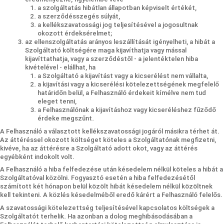
a szolgáltatás hibátlan állapotban képviselt értékét,
a szerződésszegés súlyát,
a kellékszavatossági jog teljesítésével a jogosultnak
okozott érdeksérelmet;
az ellenszolgáltatás arányos leszállítását igényelheti, a hibát a
Szolgáltató költségére maga kijavíthatja vagy mással
kijavíttathatja, vagy a szerződéstől - a jelentéktelen hiba
kivételével - elállhat, ha
a Szolgáltató a kijavítást vagy a kicserélést nem vállalta,
a kijavítási vagy a kicserélési kötelezettségének megfelelő
határidőn belül, a Felhasználó érdekeit kímélve nem tud
eleget tenni,
a Felhasználónak a kijavításhoz vagy kicseréléshez fűződő
érdeke megszűnt.
A Felhasználó a választott kellékszavatossági jogáról másikra térhet át.
Az áttéréssel okozott költséget köteles a Szolgáltatónak megfizetni,
kivéve, ha az áttérésre a Szolgáltató adott okot, vagy az áttérés
egyébként indokolt volt.
A Felhasználó a hiba felfedezése után késedelem nélkül köteles a hibát a
Szolgáltatóval közölni. Fogyasztó esetén a hiba felfedezésétől
számított két hónapon belül közölt hibát késedelem nélkül közöltnek
kell tekinteni. A közlés késedelméből eredő kárért a Felhasználó felelős.
A szavatossági kötelezettség teljesítésével kapcsolatos költségek a
Szolgáltatót terhelik. Ha azonban a dolog meghibásodásában a