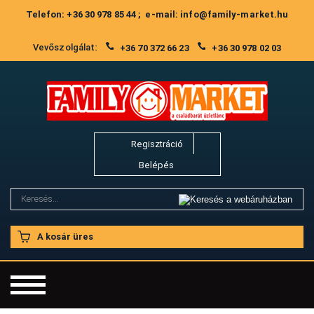
Telefon: +36 30 978 85 44 ; e-mail: info@family-market.hu
Vevőszolgálat:
+36 70 372 66 23
+36 30 978 02 03
Regisztráció
Belépés
A kosár üres