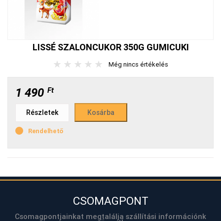
LISSÉ SZALONCUKOR 350G GUMICUKI
★
★
★
★
★
Még nincs értékelés
1 490
Ft
Részletek
Rendelhető
CSOMAGPONT
Csomagpontjainkat megtalálja szállítási információnk