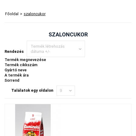
Főoldal
>
szaloncukor
SZALONCUKOR
Termék létrehozás
Rendezés
dátuma +/-
Termék megnevezése
Termék cikkszám
Gyártó neve
A termék ára
Sorrend
Találatok egy oldalon