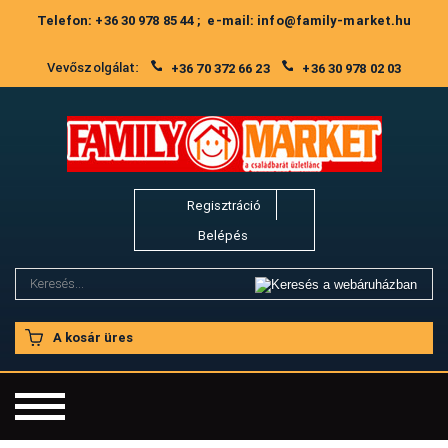
Telefon: +36 30 978 85 44 ; e-mail: info@family-market.hu
Vevőszolgálat:
+36 70 372 66 23
+36 30 978 02 03
Regisztráció
Belépés
A kosár üres