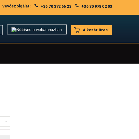
Vevőszolgálat:
+36 70 372 66 23
+36 30 978 02 03
A kosár üres