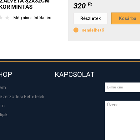
SZALVÉTA 32X32CM
320
Ft
EKOR MINTÁS
★
★
Még nincs értékelés
Részletek
Rendelhető
HOP
KAPCSOLAT
lem
Szerződési Feltételek
um
díjak