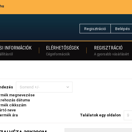
.hu
Regisztráció
Belépés
SI INFORMÁCIÓK
ELÉRHETŐSÉGEK
REGISZTRÁCIÓ
llításról
Céginformációk
A gyorsabb vásárlásért
ndezés
Sorrend +/-
rmék megnevezése
trehozás dátuma
rmék cikkszám
ártó neve
termék ára
Találatok egy oldalon