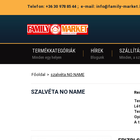
Telefon: +36 30 978 85 44 ; e-mail: info@family-market
TERMÉKKATEGÓRIÁK
HÍREK
SZÁLLÍTÁ
Minden egy helyen
Blogunk
Minden, a szá
Főoldal
>
szalvéta NO NAME
SZALVÉTA NO NAME
Re
Te
Lé
Te
Gy
A 