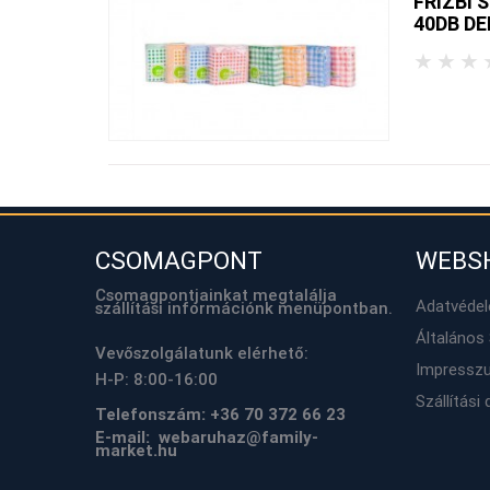
FRIZBI 
40DB D
★
★
★
CSOMAGPONT
WEBS
Csomagpontjainkat megtalálja
Adatvéde
szállítási információnk menüpontban.
Általános 
Vevőszolgálatunk elérhető:
Impressz
H-P: 8:00-16:00
Szállítási 
Telefonszám:
+36 70 372 66 23
E-mail: webaruhaz@family-
market.hu