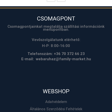
CSOMAGPONT
Csomagpontjainkat megtalálja szállítási információnk
menüpontban.
Vevőszolgálatunk elérhető:
H-P: 8:00-16:00
Telefonszám:
+36 70 372 66 23
E-mail: webaruhaz@family-market.hu
WEBSHOP
Adatvédelem
Általános Szerződési Feltételek