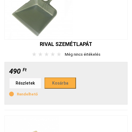
RIVAL SZEMÉTLAPÁT
★
★
★
★
★
Még nincs értékelés
490
Ft
Részletek
Rendelhető