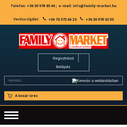
Telefon: +36 30 978 85 44 ; e-mail: info@family-market.hu
Vevőszolgálat:
+36 70 372 66 23
+36 30 978 02 03
Regisztráció
Belépés
A kosár üres