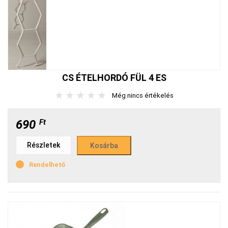
CS ÉTELHORDÓ FÜL 4 ES
★
★
★
★
★
Még nincs értékelés
690
Ft
Részletek
Rendelhető