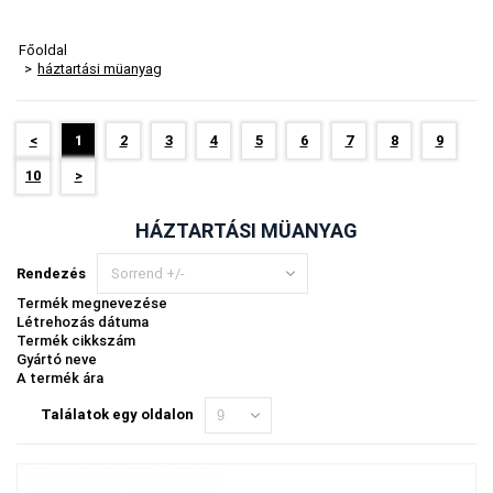
Főoldal
>
háztartási müanyag
<
1
2
3
4
5
6
7
8
9
10
>
HÁZTARTÁSI MÜANYAG
Rendezés
Sorrend +/-
Termék megnevezése
Létrehozás dátuma
Termék cikkszám
Gyártó neve
A termék ára
Találatok egy oldalon