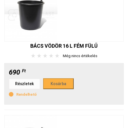
BÁCS VÖDÖR 16 L FÉM FÜLŰ
★
★
★
★
★
Még nincs értékelés
690
Ft
Részletek
Rendelhető