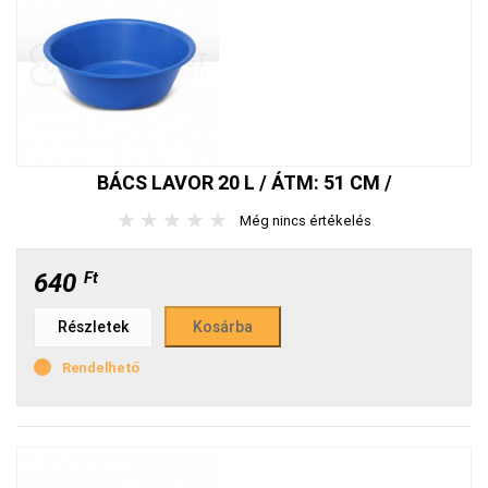
BÁCS LAVOR 20 L / ÁTM: 51 CM /
★
★
★
★
★
Még nincs értékelés
640
Ft
Részletek
Rendelhető