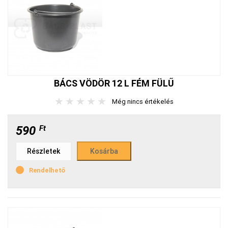
BÁCS VÖDÖR 12 L FÉM FÜLŰ
★
★
★
★
★
Még nincs értékelés
590
Ft
Részletek
Rendelhető