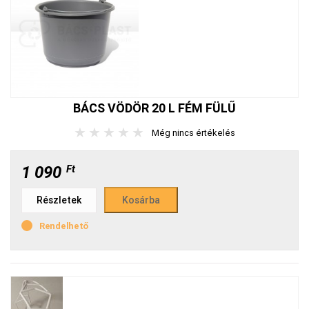
BÁCS VÖDÖR 20 L FÉM FÜLŰ
★
★
★
★
★
Még nincs értékelés
1 090
Ft
Részletek
Rendelhető