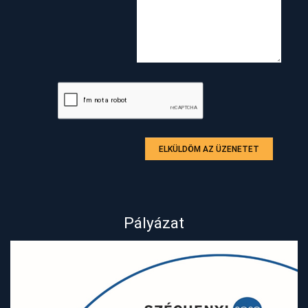
ELKÜLDÖM AZ ÜZENETET
Pályázat