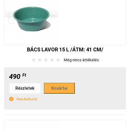
BÁCS LAVOR 15 L /ÁTM: 41 CM/
★
★
★
★
★
Még nincs értékelés
490
Ft
Részletek
Rendelhető