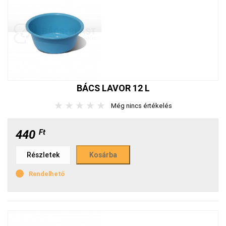
BÁCS LAVOR 12 L
★
★
★
★
★
Még nincs értékelés
440
Ft
Részletek
Rendelhető