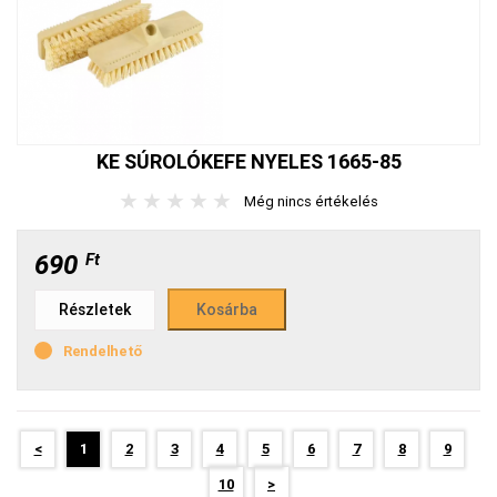
KE SÚROLÓKEFE NYELES 1665-85
★
★
★
★
★
Még nincs értékelés
690
Ft
Részletek
Rendelhető
<
1
2
3
4
5
6
7
8
9
10
>