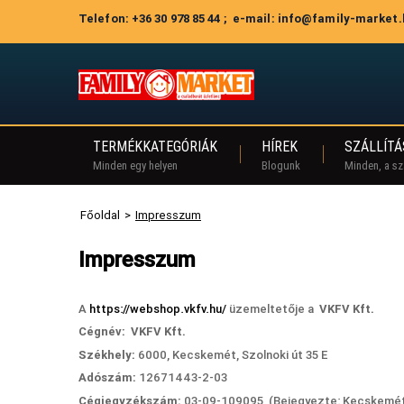
Telefon: +36 30 978 85 44 ; e-mail: info@family-market
TERMÉKKATEGÓRIÁK
HÍREK
SZÁLLÍTÁ
Minden egy helyen
Blogunk
Minden, a szá
Főoldal
>
Impresszum
Impresszum
A
https://webshop.vkfv.hu/
üzemeltetője a
VKFV Kft.
Cégnév:
VKFV Kft.
Székhely:
6000, Kecskemét,
Szolnoki út 35 E
Adószám:
12671443-2-03
Cégjegyzékszám:
03-09-109095 (Bejegyezte:
Kecskemét