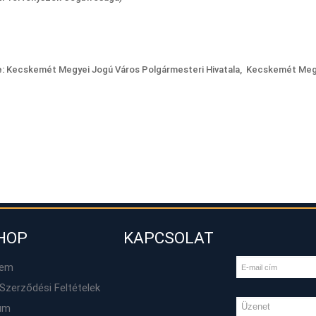
e
: Kecskemét Megyei Jogú Város Polgármesteri Hivatala, Kecskemét Meg
HOP
KAPCSOLAT
lem
Szerződési Feltételek
um