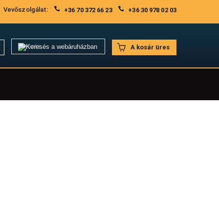
Vevőszolgálat:
+36 70 372 66 23
+36 30 978 02 03
A kosár üres