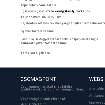
Képviselő: Vrana Károly
Ügyfélszolgálat:
v
rana.karoly@family-market.hu
Telefonszám:
06 30 978 02 03
Bejelentés köteles tevékenységet
nyilvántartásba vett
Nyilvántartási száma:
Bács-Kiskun Megyei Kereskedelmi és Iparkamara tagja
Kamarai nyilvántartási száma
:
Tárhelyszolgáltató
:
CSOMAGPONT
WEBS
Csomagpontjainkat megtalálja
Adatvéde
szállítási információnk menüpontban.
Általános 
Vevőszolgálatunk elérhető:
Impressz
H-P: 8:00-16:00