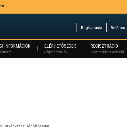
.hu
Regisztráció
Belépés
SI INFORMÁCIÓK
ELÉRHETŐSÉGEK
REGISZTRÁCIÓ
llításról
Céginformációk
A gyorsabb vásárlásért
i Törvényszék Cégbírósága
)