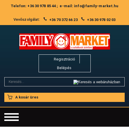
Telefon: +36 30 978 85 44 ; e-mail: info@family-market.hu
Vevőszolgálat:
+36 70 372 66 23
+36 30 978 02 03
Regisztráció
Belépés
A kosár üres