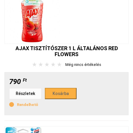
AJAX TISZTÍTÓSZER 1 L ÁLTALÁNOS RED
FLOWERS
★
★
★
★
★
Még nincs értékelés
790
Ft
Részletek
Rendelhető