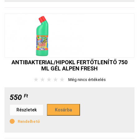
ANTIBAKTERIAL/HIPOKL FERTŐTLENÍTŐ 750
ML GÉL ALPEN FRESH
★
★
★
★
★
Még nincs értékelés
550
Ft
Részletek
Rendelhető