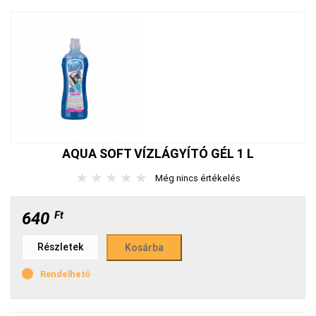
AQUA SOFT VÍZLÁGYÍTÓ GÉL 1 L
★
★
★
★
★
Még nincs értékelés
640
Ft
Részletek
Rendelhető