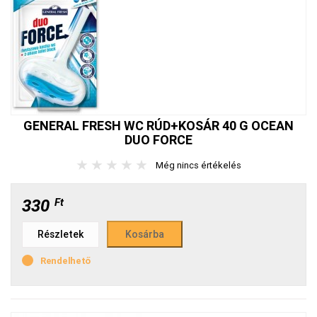
GENERAL FRESH WC RÚD+KOSÁR 40 G OCEAN
DUO FORCE
★
★
★
★
★
Még nincs értékelés
330
Ft
Részletek
Rendelhető