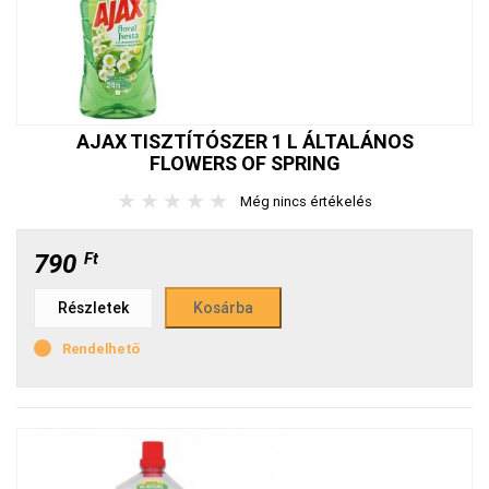
AJAX TISZTÍTÓSZER 1 L ÁLTALÁNOS
FLOWERS OF SPRING
★
★
★
★
★
Még nincs értékelés
790
Ft
Részletek
Rendelhető