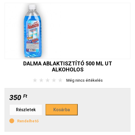
DALMA ABLAKTISZTÍTÓ 500 ML UT
ALKOHOLOS
★
★
★
★
★
Még nincs értékelés
350
Ft
Részletek
Rendelhető