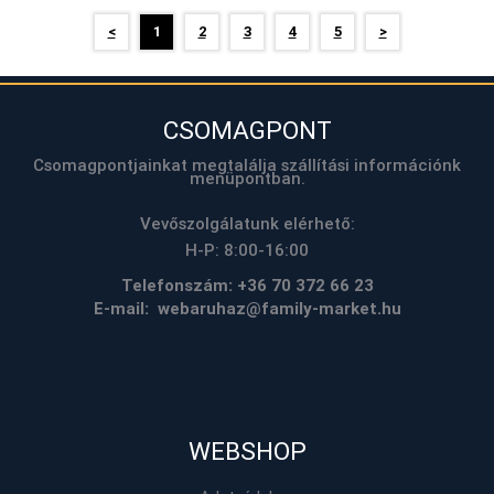
<
1
2
3
4
5
>
CSOMAGPONT
Csomagpontjainkat megtalálja szállítási információnk
menüpontban.
Vevőszolgálatunk elérhető:
H-P: 8:00-16:00
Telefonszám:
+36 70 372 66 23
E-mail: webaruhaz@family-market.hu
WEBSHOP