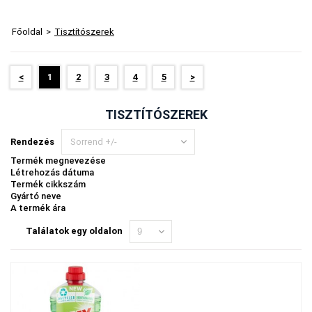
Főoldal
>
Tisztítószerek
<
1
2
3
4
5
>
TISZTÍTÓSZEREK
Rendezés
Sorrend +/-
Termék megnevezése
Létrehozás dátuma
Termék cikkszám
Gyártó neve
A termék ára
Találatok egy oldalon