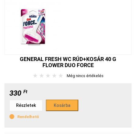
GENERAL FRESH WC RÚD+KOSÁR 40 G
FLOWER DUO FORCE
★
★
★
★
★
Még nincs értékelés
330
Ft
Részletek
Rendelhető