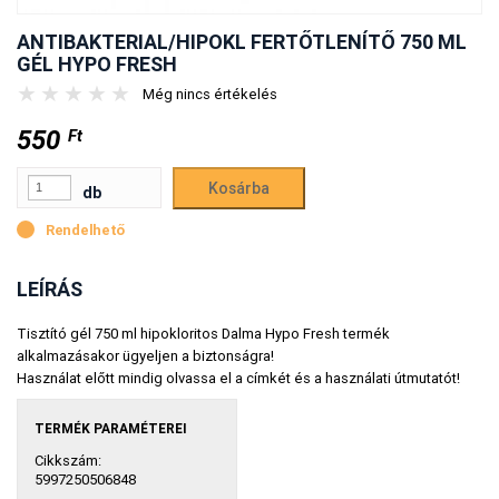
ANTIBAKTERIAL/HIPOKL FERTŐTLENÍTŐ 750 ML
GÉL HYPO FRESH
★
★
★
★
★
Még nincs értékelés
550
Ft
db
Rendelhető
LEÍRÁS
Tisztító gél 750 ml hipokloritos Dalma Hypo Fresh termék
alkalmazásakor ügyeljen a biztonságra!
Használat előtt mindig olvassa el a címkét és a használati útmutatót!
TERMÉK PARAMÉTEREI
Cikkszám:
5997250506848