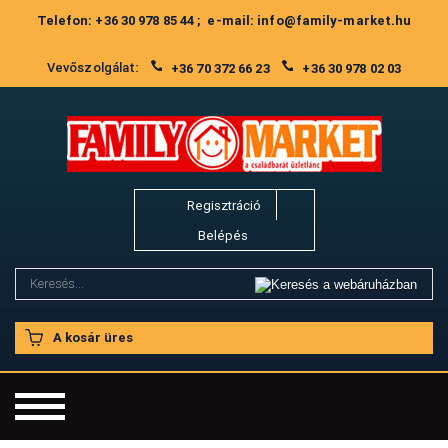
Telefon: +36 30 978 85 44 ; e-mail: info@family-market.hu
Vevőszolgálat:
+36 70 372 66 23
+36 30 978 02 03
Regisztráció
Belépés
A kosár üres