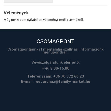
Vélemények
Még senki sem nyilvánított véleményt erről a termékről.
CSOMAGPONT
Csomagpontjainkat megtalálja szállítási információnk
menüpontban.
Vevőszolgálatunk elérhető:
H-P: 8:00-16:00
Telefonszám:
+36 70 372 66 23
E-mail: webaruhaz@family-market.hu