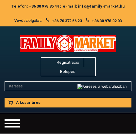
Telefon: +36 30 978 85 44 ; e-mail: info@family-market.hu
Vevőszolgálat:
+36 70 372 66 23
+36 30 978 02 03
Regisztráció
Belépés
A kosár üres