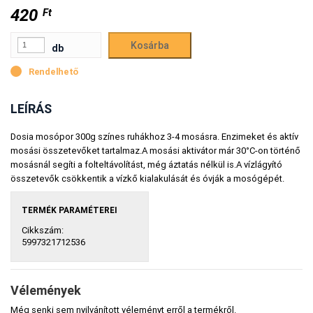
420
Ft
db
Rendelhető
LEÍRÁS
Dosia mosópor 300g színes ruhákhoz 3-4 mosásra. Enzimeket és aktív
mosási összetevőket tartalmaz.A mosási aktivátor már 30°C-on történő
mosásnál segíti a folteltávolítást, még áztatás nélkül is.A vízlágyító
összetevők csökkentik a vízkő kialakulását és óvják a mosógépét.
TERMÉK PARAMÉTEREI
Cikkszám:
5997321712536
Vélemények
Még senki sem nyilvánított véleményt erről a termékről.