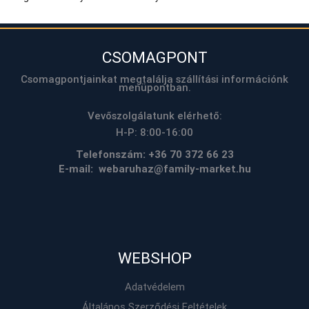
CSOMAGPONT
Csomagpontjainkat megtalálja szállítási információnk
menüpontban.
Vevőszolgálatunk elérhető:
H-P: 8:00-16:00
Telefonszám:
+36 70 372 66 23
E-mail: webaruhaz@family-market.hu
WEBSHOP
Adatvédelem
Általános Szerződési Feltételek