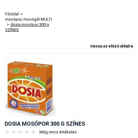
Főoldal
>
mosópor, mosógél MULTI
>
dosia mosópor 300 g
SZÍNES
vissza az előző oldalra
DOSIA MOSÓPOR 300 G SZÍNES
★
★
★
★
★
Még nincs értékelés