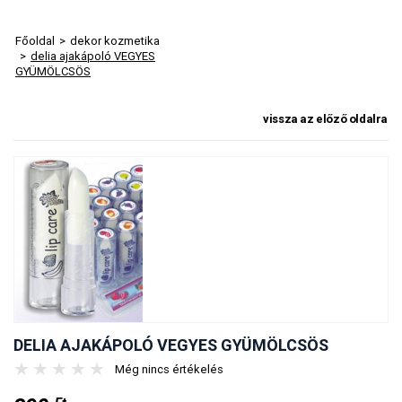
Főoldal
>
dekor kozmetika
>
delia ajakápoló VEGYES
GYÜMÖLCSÖS
vissza az előző oldalra
DELIA AJAKÁPOLÓ VEGYES GYÜMÖLCSÖS
★
★
★
★
★
Még nincs értékelés