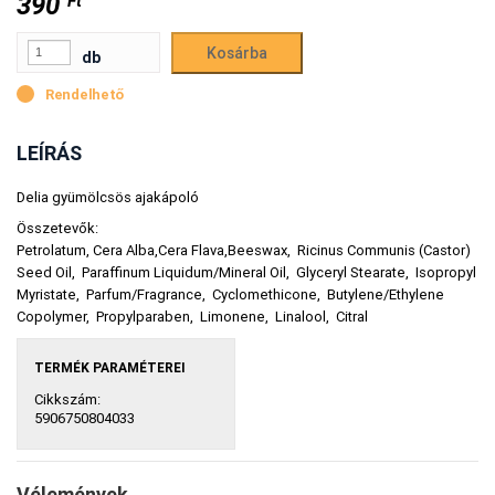
390
Ft
db
Rendelhető
LEÍRÁS
Delia gyümölcsös ajakápoló
Összetevők:
Petrolatum, Cera Alba,Cera Flava,Beeswax, Ricinus Communis (Castor)
Seed Oil, Paraffinum Liquidum/Mineral Oil, Glyceryl Stearate, Isopropyl
Myristate, Parfum/Fragrance, Cyclomethicone, Butylene/Ethylene
Copolymer, Propylparaben, Limonene, Linalool, Citral
TERMÉK PARAMÉTEREI
Cikkszám:
5906750804033
Vélemények