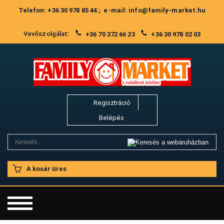
Telefon: +36 30 978 85 44 ; e-mail: info@family-market.hu
Vevőszolgálat:
+36 70 372 66 23
+36 30 978 02 03
Regisztráció
Belépés
A kosár üres