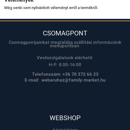
Még senki sem nyilvánított véleményt erről a termékről.
CSOMAGPONT
Csomagpontjainkat megtalálja szállítási információnk
menüpontban.
Vevőszolgálatunk elérhető:
H-P: 8:00-16:00
Telefonszám:
+36 70 372 66 23
E-mail: webaruhaz@family-market.hu
WEBSHOP
Adatvédelem