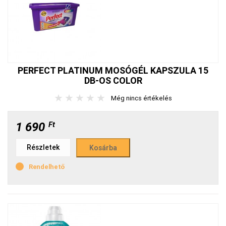
PERFECT PLATINUM MOSÓGÉL KAPSZULA 15
DB-OS COLOR
★
★
★
★
★
Még nincs értékelés
1 690
Ft
Részletek
Rendelhető