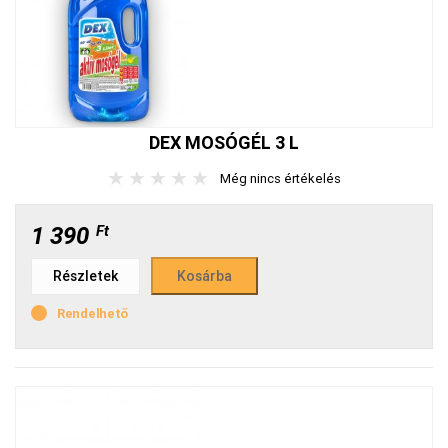
DEX MOSÓGÉL 3 L
★
★
★
★
★
Még nincs értékelés
1 390
Ft
Részletek
Rendelhető