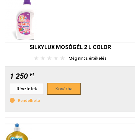
SILKYLUX MOSÓGÉL 2 L COLOR
★
★
★
★
★
Még nincs értékelés
1 250
Ft
Részletek
Rendelhető