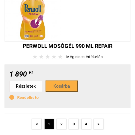
PERWOLL MOSÓGÉL 990 ML REPAIR
★
★
★
★
★
Még nincs értékelés
1 890
Ft
Részletek
Rendelhető
<
1
2
3
4
>