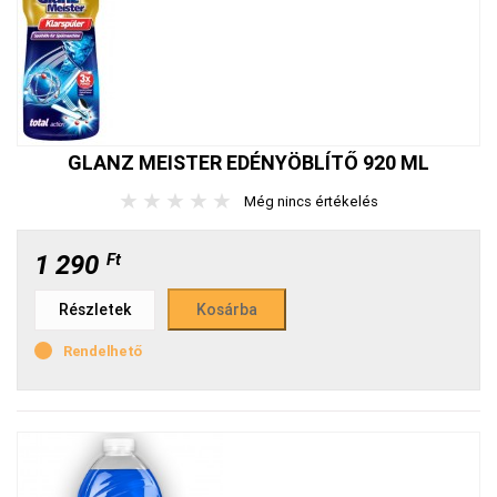
GLANZ MEISTER EDÉNYÖBLÍTŐ 920 ML
★
★
★
★
★
Még nincs értékelés
1 290
Ft
Részletek
Rendelhető