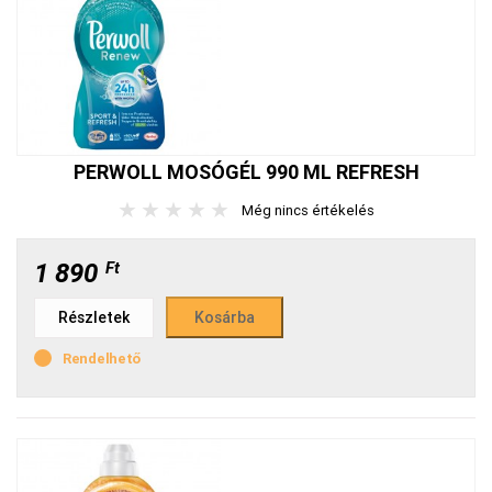
PERWOLL MOSÓGÉL 990 ML REFRESH
★
★
★
★
★
Még nincs értékelés
1 890
Ft
Részletek
Rendelhető