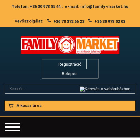
Telefon: +36 30 978 85 44 ; e-mail: info@family-market.hu
Vevőszolgálat:
+36 70 372 66 23
+36 30 978 02 03
Regisztráció
Belépés
A kosár üres