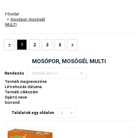
Főoldal
>
mosópor, mosógél
MULTI
<
1
2
3
4
>
MOSÓPOR, MOSÓGÉL MULTI
Rendezés
Termék ára +/-
Termék megnevezése
Létrehozás dátuma
Termék cikkszám
Gyártó neve
Sorrend
Találatok egy oldalon