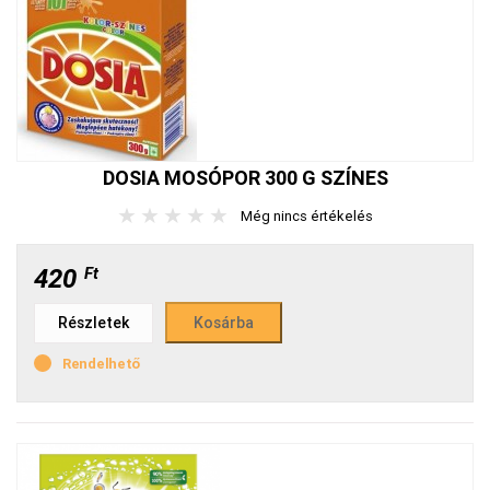
DOSIA MOSÓPOR 300 G SZÍNES
★
★
★
★
★
Még nincs értékelés
420
Ft
Részletek
Rendelhető